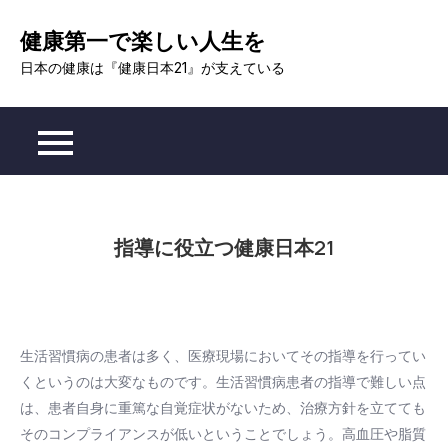
Skip
健康第一で楽しい人生を
to
content
日本の健康は『健康日本21』が支えている
指導に役立つ健康日本21
生活習慣病の患者は多く、医療現場においてその指導を行ってい
くというのは大変なものです。生活習慣病患者の指導で難しい点
は、患者自身に重篤な自覚症状がないため、治療方針を立てても
そのコンプライアンスが低いということでしょう。高血圧や脂質