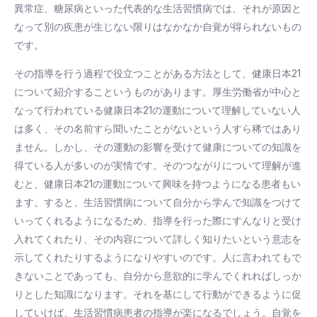
異常症、糖尿病といった代表的な生活習慣病では、それが原因と
なって別の疾患が生じない限りはなかなか自覚が得られないもの
です。
その指導を行う過程で役立つことがある方法として、健康日本21
について紹介するこというものがあります。厚生労働省が中心と
なって行われている健康日本21の運動について理解していない人
は多く、その名前すら聞いたことがないという人すら稀ではあり
ません。しかし、その運動の影響を受けて健康についての知識を
得ている人が多いのが実情です。そのつながりについて理解が進
むと、健康日本21の運動について興味を持つようになる患者もい
ます。すると、生活習慣病について自分から学んで知識をつけて
いってくれるようになるため、指導を行った際にすんなりと受け
入れてくれたり、その内容について詳しく知りたいという意志を
示してくれたりするようになりやすいのです。人に言われてもで
きないことであっても、自分から意欲的に学んでくれればしっか
りとした知識になります。それを基にして行動ができるように促
していけば、生活習慣病患者の指導が楽になるでしょう。自覚を